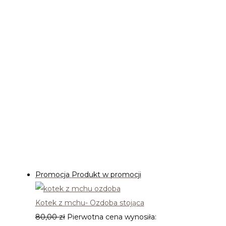
Filtruj wg ceny
Najgorętsze okazje
Promocja
Produkt w promocji
Kotek z mchu- Ozdoba stojąca
80,00
zł
Pierwotna cena wynosiła: