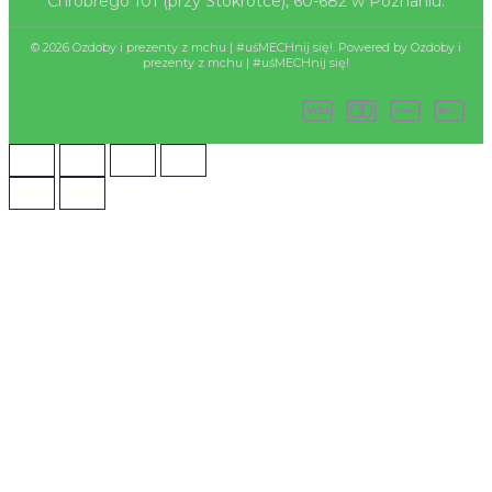
Chrobrego 101 (przy Stokrotce), 60-682 w Poznaniu.
© 2026 Ozdoby i prezenty z mchu | #uśMECHnij się!. Powered by Ozdoby i
prezenty z mchu | #uśMECHnij się!