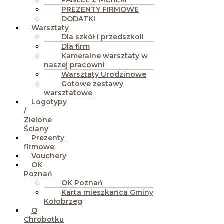
PANELE Z MCHEM
PREZENTY FIRMOWE
DODATKI
Warsztaty
Dla szkół i przedszkoli
Dla firm
Kameralne warsztaty w
naszej pracowni
Warsztaty Urodzinowe
Gotowe zestawy
warsztatowe
Logotypy
/
Zielone
Ściany
Prezenty
firmowe
Vouchery
OK
Poznań
OK Poznań
Karta mieszkańca Gminy
Kołobrzeg
O
Chrobotku