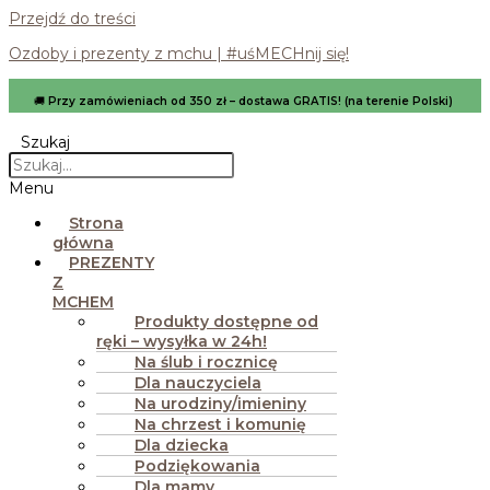
Przejdź do treści
Ozdoby i prezenty z mchu | #uśMECHnij się!
🚚
Przy zamówieniach od 350 zł – dostawa GRATIS! (na terenie Polski)
Szukaj
Menu
Strona
główna
PREZENTY
Z
MCHEM
Produkty dostępne od
ręki – wysyłka w 24h!
Na ślub i rocznicę
Dla nauczyciela
Na urodziny/imieniny
Na chrzest i komunię
Dla dziecka
Podziękowania
Dla mamy