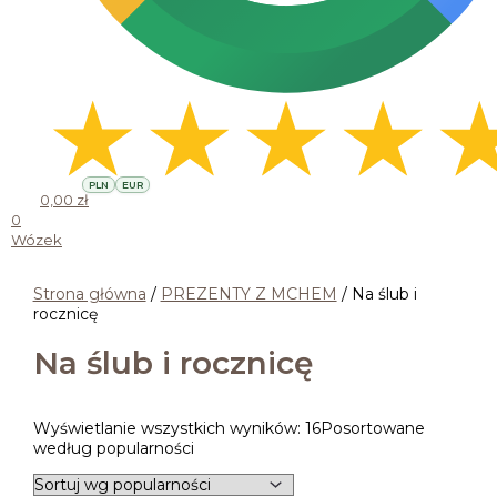
PLN
EUR
0,00
zł
0
Wózek
Strona główna
/
PREZENTY Z MCHEM
/ Na ślub i
rocznicę
Na ślub i rocznicę
Wyświetlanie wszystkich wyników: 16
Posortowane
według popularności