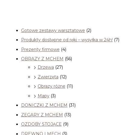
Kategorie
Gotowe zestawy warsztatowe
(2)
Produkty dostępne od ręki – wysyłka w 24h!
(7)
Prezenty firmowe
(4)
OBRAZY Z MCHEM
(56)
Drzewa
(27)
Zwierzęta
(12)
Obrazy różne
(11)
Mapy
(3)
DONICZKI Z MCHEM
(31)
ZEGARY Z MCHEM
(13)
OZDOBY STOJĄCE
(9)
DREWNO I MECH
(3)