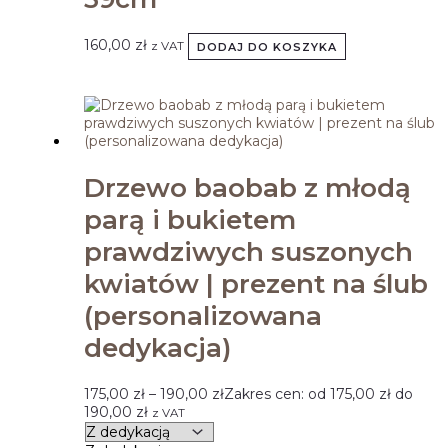
160,00
zł
z VAT
DODAJ DO KOSZYKA
Drzewo baobab z młodą
parą i bukietem
prawdziwych suszonych
kwiatów | prezent na ślub
(personalizowana
dedykacja)
175,00
zł
–
190,00
zł
Zakres cen: od 175,00 zł do
190,00 zł
z VAT