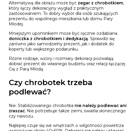
Alternatywą dla obrazu może być
zegar z chrobotkiem
,
który łączy dekoracyjny wygląd z praktycznym
zastosowaniem. To dobry wybór dla osób szukających
prezentu do wspólnego mieszkania lub domu Pary
Młodej.
Mniejszym upominkiem może być ręcznie ozdabiana
doniczka z chrobotkiem i dedykacją
. Sprawdzi się
zarówno jako samodzielny prezent, jak i dodatek do
koperty lub większego podarunku.
Różne rodzaje, wzory i rozmiary dekoracji pozwalają
dobrać prezent do własnego budżetu oraz relacji łączącej
Cię z Parą Młodą.
Czy chrobotek trzeba
podlewać?
Nie. Stabilizowanego chrobotka
nie należy podlewać ani
zraszać
. Nie potrzebuje także ziemi, światła słonecznego
czy nawozu.
Najlepiej czuje się we wnętrzach o wilgotności powietrza
wynoszącej około 40–60%. Dekoracji nie należy ustawiać