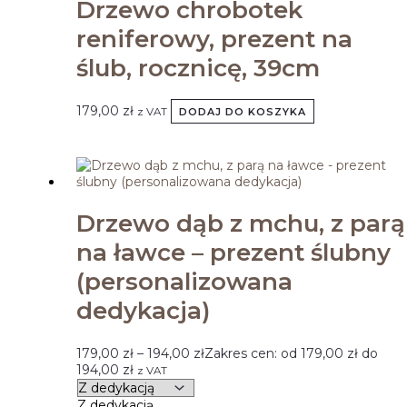
Drzewo chrobotek
reniferowy, prezent na
ślub, rocznicę, 39cm
179,00
zł
z VAT
DODAJ DO KOSZYKA
Drzewo dąb z mchu, z parą
na ławce – prezent ślubny
(personalizowana
dedykacja)
179,00
zł
–
194,00
zł
Zakres cen: od 179,00 zł do
194,00 zł
z VAT
Z dedykacją