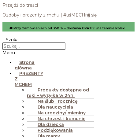
Przejdź do treści
Ozdoby i prezenty z mchu | #uśMECHnij się!
🚚
Przy zamówieniach od 350 zł – dostawa GRATIS! (na terenie Polski)
Szukaj
Menu
Strona
główna
PREZENTY
Z
MCHEM
Produkty dostępne od
ręki – wysyłka w 24h!
Na ślub i rocznicę
Dla nauczyciela
Na urodziny/imieniny
Na chrzest i komunię
Dla dziecka
Podziękowania
Dla mamy