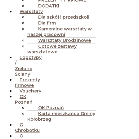
PREZENTY FIRMOWE
DODATKI
Warsztaty
Dla szkół i przedszkoli
Dla firm
Kameralne warsztaty w
naszej pracowni
Warsztaty Urodzinowe
Gotowe zestawy
warsztatowe
Logotypy
/
Zielone
Ściany
Prezenty
firmowe
Vouchery
OK
Poznań
OK Poznań
Karta mieszkańca Gminy
Kołobrzeg
O
Chrobotku
O