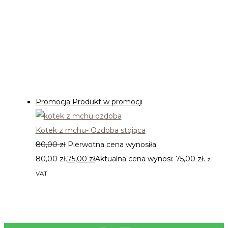
Najgorętsze okazje
Promocja
Produkt w promocji
Kotek z mchu- Ozdoba stojąca
80,00
zł
Pierwotna cena wynosiła:
80,00 zł.
75,00
zł
Aktualna cena wynosi: 75,00 zł.
z
VAT