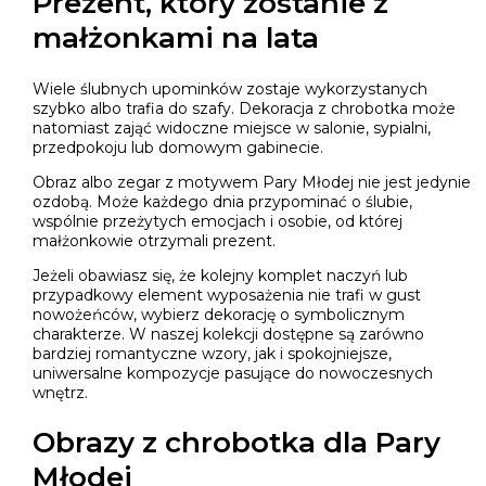
Prezent, który zostanie z
małżonkami na lata
Wiele ślubnych upominków zostaje wykorzystanych
szybko albo trafia do szafy. Dekoracja z chrobotka może
natomiast zająć widoczne miejsce w salonie, sypialni,
przedpokoju lub domowym gabinecie.
Obraz albo zegar z motywem Pary Młodej nie jest jedynie
ozdobą. Może każdego dnia przypominać o ślubie,
wspólnie przeżytych emocjach i osobie, od której
małżonkowie otrzymali prezent.
Jeżeli obawiasz się, że kolejny komplet naczyń lub
przypadkowy element wyposażenia nie trafi w gust
nowożeńców, wybierz dekorację o symbolicznym
charakterze. W naszej kolekcji dostępne są zarówno
bardziej romantyczne wzory, jak i spokojniejsze,
uniwersalne kompozycje pasujące do nowoczesnych
wnętrz.
Obrazy z chrobotka dla Pary
Młodej