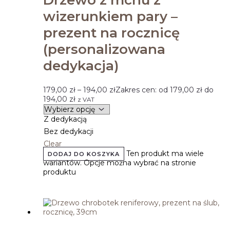
Drzewo z mchu z
wizerunkiem pary –
prezent na rocznicę
(personalizowana
dedykacja)
179,00
zł
–
194,00
zł
Zakres cen: od 179,00 zł do
194,00 zł
z VAT
Z dedykacją
Bez dedykacji
Clear
Ten produkt ma wiele
DODAJ DO KOSZYKA
wariantów. Opcje można wybrać na stronie
produktu