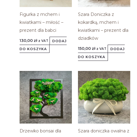
Figurka z mchem i
Szara Doniczka z
kwiatkami – miłość –
kokardką, mchem i
prezent dla babci
kwiatkami – prezent dla
dziadków
130,00
zł
DODAJ
z VAT
150,00
zł
DO KOSZYKA
DODAJ
z VAT
DO KOSZYKA
Drzewko bonsai dla
Szara doniczka owalna z