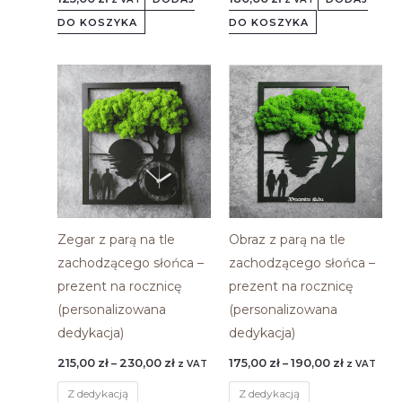
DO KOSZYKA
DO KOSZYKA
Zakres
Zakres
Ten
Ten
cen:
cen:
produkt
produkt
od
od
215,00 zł
175,00 zł
ma
ma
do
do
230,00 zł
190,00 zł
wiele
wiele
wariantów.
wariantó
Opcje
Opcje
można
można
wybrać
wybrać
Zegar z parą na tle
Obraz z parą na tle
na
na
zachodzącego słońca –
zachodzącego słońca –
stronie
stronie
prezent na rocznicę
prezent na rocznicę
produktu
produktu
(personalizowana
(personalizowana
dedykacja)
dedykacja)
215,00
zł
–
230,00
zł
175,00
zł
–
190,00
zł
z VAT
z VAT
Z dedykacją
Z dedykacją