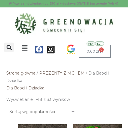
Przejdź
Posortowane
🚚
Przy zamówieniach od 350 zł – dostawa GRATIS! (na terenie Polski)
do
według
treści
popularności
Menu
PLN
EUR
Facebook
Instagram
0
Wózek
0,00
zł
Strona główna
/
PREZENTY Z MCHEM
/ Dla Babci i
Dziadka
Dla Babci i Dziadka
Wyświetlanie 1–18 z 33 wyników