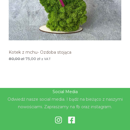
o
s
P
s
i
i
:
R
ł
7
a
5
O
:
,
8
0
M
0
0
,
0
z
O
0
ł
Kotek z mchu- Ozdoba stojąca
.
C
80,00
zł
75,00
zł
z VAT
z
ł
J
.
I
Social Media
Odwiedź nasze social media. I bądź na bieżąco z naszymi
nowościami. Zapraszamy na fb oraz instagram.