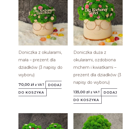
Doniczka z okularami,
Doniczka duża z
mała – prezent dla
okularami, ozdobiona
dziadków (3 napisy do
mchem i kwiatkami –
wyboru)
prezent dla dziadków (3
napisy do wyboru)
70,00
zł
DODAJ
z VAT
135,00
zł
DO KOSZYKA
DODAJ
z VAT
DO KOSZYKA