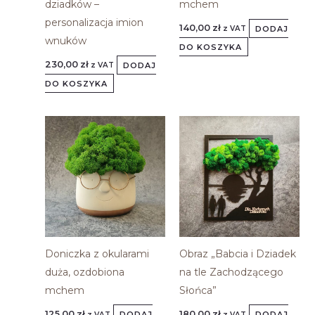
dziadków –
mchem
personalizacja imion
140,00
zł
DODAJ
z VAT
wnuków
DO KOSZYKA
230,00
zł
DODAJ
z VAT
DO KOSZYKA
Doniczka z okularami
Obraz „Babcia i Dziadek
duża, ozdobiona
na tle Zachodzącego
mchem
Słońca”
125,00
zł
180,00
zł
DODAJ
DODAJ
z VAT
z VAT