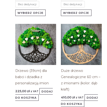
Bez dedykacji
Bez dedykacji
WYBIERZ OPCJE
WYBIERZ OPCJE
Drzewo (39cm) dla
Duże drzewo
babci i dziadka z
Genealogiczne 60 cm –
personalizacją imion
z imionami (kolor: dąb
kraft)
225,00
zł
DODAJ
z VAT
410,00
zł
DO KOSZYKA
DODAJ
z VAT
DO KOSZYKA