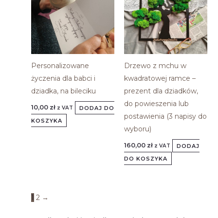
Personalizowane
Drzewo z mchu w
życzenia dla babci i
kwadratowej ramce –
dziadka, na bileciku
prezent dla dziadków,
do powieszenia lub
10,00
zł
DODAJ DO
z VAT
postawienia (3 napisy do
KOSZYKA
wyboru)
160,00
zł
DODAJ
z VAT
DO KOSZYKA
1
2
→