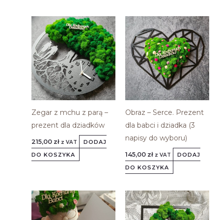
Zegar z mchu z parą –
Obraz – Serce. Prezent
prezent dla dziadków
dla babci i dziadka (3
napisy do wyboru)
215,00
zł
DODAJ
z VAT
145,00
zł
DO KOSZYKA
DODAJ
z VAT
DO KOSZYKA