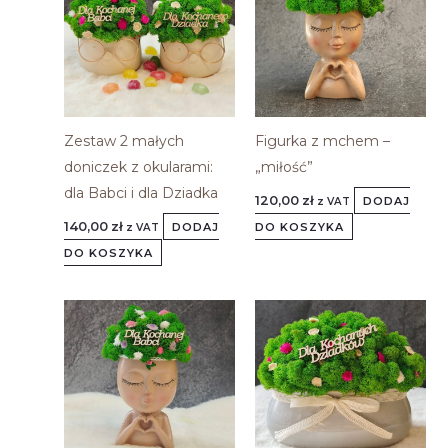
Zestaw 2 małych
Figurka z mchem –
doniczek z okularami:
„miłość”
dla Babci i dla Dziadka
120,00
zł
DODAJ
z VAT
140,00
zł
DODAJ
DO KOSZYKA
z VAT
DO KOSZYKA