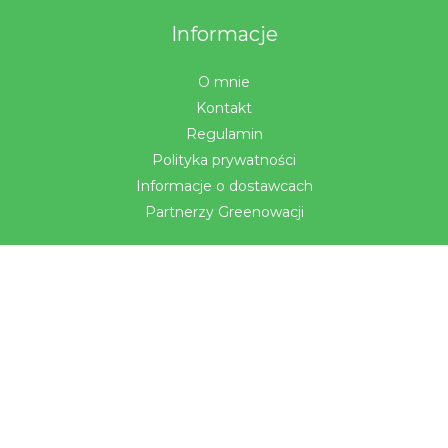
Informacje
O mnie
Kontakt
Regulamin
Polityka prywatności
Informacje o dostawcach
Partnerzy Greenowacji
Znajdź nas
Zapraszamy do naszego sklepu stacjonarnego na os. B.
Chrobrego 101 (przy Stokrotce), 60-681 w Poznaniu.
© 2026 Ozdoby i prezenty z mchu | #uśMECHnij się!. Powered by Ozdoby i
prezenty z mchu | #uśMECHnij się!