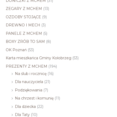
DONICZKI Z MCHEM
(31)
ZEGARY Z MCHEM
(13)
OZDOBY STOJĄCE
(9)
DREWNO I MECH
(3)
PANELE Z MCHEM
(5)
BOXY ZRÓB TO SAM
(8)
OK Poznań
(53)
Karta mieszkańca Gminy Kołobrzeg
(53)
PREZENTY Z MCHEM
(194)
Na ślub i rocznicę
(16)
Dla nauczyciela
(21)
Podziękowania
(7)
Na chrzest i komunię
(11)
Dla dziecka
(22)
Dla Taty
(10)