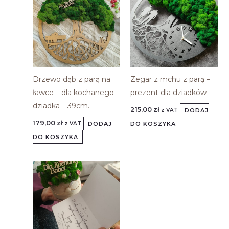
Drzewo dąb z parą na
Zegar z mchu z parą –
ławce – dla kochanego
prezent dla dziadków
dziadka – 39cm.
215,00
zł
DODAJ
z VAT
179,00
zł
DODAJ
DO KOSZYKA
z VAT
DO KOSZYKA