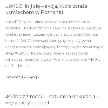
uśMECHnij się – akcja, która zaraża
uśMECHnij
uśmiechem w Poznaniu
się
–
#uśMECHnij się – akcja, która zaraża uśmiechem w
akcja,
Poznaniu Uśmiech zmienia dzień na lepszy Czy wiesz, że
która
wystarczy jeden szczery uśmiech, aby poprawić komuś
zaraża
humor? 🙂W Greenowacji wierzymy, że pozytywna
uśmiechem
energia wraca z podwójną siłą. Dlatego wystartowaliśmy z
w
akcją #uśMECHnij się, której celem jest szerzenie
Poznaniu
uśmiechu i dobrej energii w Poznaniu. Zielone uśMECHy
na chodnikach
Dowiedz się więcej »
🌿 Obraz z mchu – naturalna dekoracja i
🌿
oryginalny prezent
Obraz