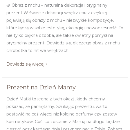
z
🌿 Obraz z mchu – naturalna dekoracja i oryginalny
mchu
prezent W świecie dekoracji wnętrz coraz częściej
–
pojawiają się obrazy z mchu – niezwykłe kompozycje,
naturalna
które łączą w sobie estetykę, ekologię i nowoczesność. To
dekoracja
nie tylko piękna ozdoba, ale także świetny pomysł na
i
oryginalny prezent. Dowiedz się, dlaczego obraz z mchu
oryginalny
chrobotka to hit we wnętrzach
prezent
Dowiedz się więcej »
Prezent na Dzień Mamy
Prezent
na
Dzień Matki to jedna z tych okazji, kiedy chcemy
Dzień
pokazać, że pamiętamy. Szukając prezentu, warto
Mamy
postawić na coś więcej niż kolejne perfumy czy zestaw
kosmetyków. Coś, co zostanie z Mamą na długo, będzie
cieszyć oczy każdego dnia i przypominać o Tobie. Zobacz