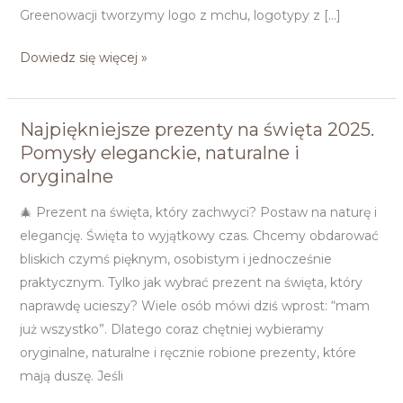
Greenowacji tworzymy logo z mchu, logotypy z […]
Dowiedz się więcej »
Najpiękniejsze prezenty na święta 2025.
Najpiękniejsze
Pomysły eleganckie, naturalne i
prezenty
oryginalne
na
święta
🎄 Prezent na święta, który zachwyci? Postaw na naturę i
2025.
elegancję. Święta to wyjątkowy czas. Chcemy obdarować
Pomysły
bliskich czymś pięknym, osobistym i jednocześnie
eleganckie,
praktycznym. Tylko jak wybrać prezent na święta, który
naturalne
naprawdę ucieszy? Wiele osób mówi dziś wprost: “mam
i
już wszystko”. Dlatego coraz chętniej wybieramy
oryginalne
oryginalne, naturalne i ręcznie robione prezenty, które
mają duszę. Jeśli