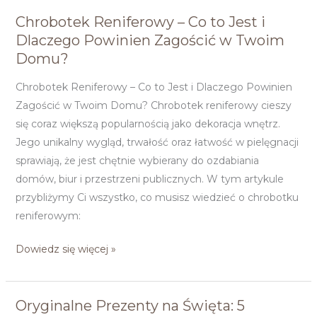
Chrobotek Reniferowy – Co to Jest i
Chrobotek
Dlaczego Powinien Zagościć w Twoim
Reniferowy
Domu?
–
Co
Chrobotek Reniferowy – Co to Jest i Dlaczego Powinien
to
Zagościć w Twoim Domu? Chrobotek reniferowy cieszy
Jest
się coraz większą popularnością jako dekoracja wnętrz.
i
Jego unikalny wygląd, trwałość oraz łatwość w pielęgnacji
Dlaczego
sprawiają, że jest chętnie wybierany do ozdabiania
Powinien
domów, biur i przestrzeni publicznych. W tym artykule
Zagościć
przybliżymy Ci wszystko, co musisz wiedzieć o chrobotku
w
reniferowym:
Twoim
Domu?
Dowiedz się więcej »
Oryginalne Prezenty na Święta: 5
Oryginalne