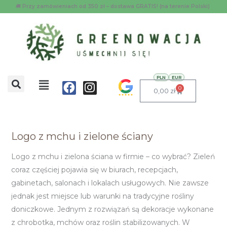
Przejdź
🚚
Przy zamówieniach od 350 zł – dostawa GRATIS! (na terenie Polski)
do
treści
Menu
PLN
EUR
Facebook
Instagram
0
Wózek
0,00
zł
Logo z mchu i zielone ściany
Logo
z
Logo z mchu i zielona ściana w firmie – co wybrać? Zieleń
mchu
coraz częściej pojawia się w biurach, recepcjach,
i
gabinetach, salonach i lokalach usługowych. Nie zawsze
zielone
jednak jest miejsce lub warunki na tradycyjne rośliny
ściany
doniczkowe. Jednym z rozwiązań są dekoracje wykonane
z chrobotka, mchów oraz roślin stabilizowanych. W