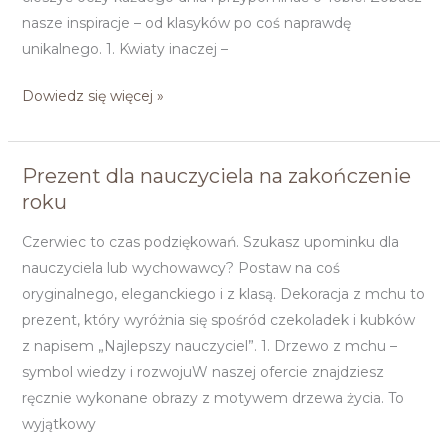
nasze inspiracje – od klasyków po coś naprawdę
unikalnego. 1. Kwiaty inaczej –
Dowiedz się więcej »
Prezent dla nauczyciela na zakończenie
Prezent
roku
dla
nauczyciela
Czerwiec to czas podziękowań. Szukasz upominku dla
na
nauczyciela lub wychowawcy? Postaw na coś
zakończenie
oryginalnego, eleganckiego i z klasą. Dekoracja z mchu to
roku
prezent, który wyróżnia się spośród czekoladek i kubków
z napisem „Najlepszy nauczyciel”. 1. Drzewo z mchu –
symbol wiedzy i rozwojuW naszej ofercie znajdziesz
ręcznie wykonane obrazy z motywem drzewa życia. To
wyjątkowy