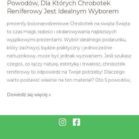
Powodów, Dla Których Chrobotek
Prezenty
Reniferowy Jest Idealnym Wyborem
na
Święta:
prezenty bożonarodzeniowe Chrobotek na święta Święta
5
to czas magii, radości i obdarowywania najbliższych
Powodów,
wyjątkowymi prezentami. Wybór idealnego podarunku,
Dla
który zachwyci, będzie praktyczny i jednocześnie
Których
nietuzinkowy, może być jednak wyzwaniem. Jeśli szukasz
Chrobotek
czegoś, co łączy naturę, estetykę i trwałość, chrobotek
Reniferowy
reniferowy to odpowiedź na Twoje potrzeby! Dlaczego
Jest
warto postawić właśnie na ten materiał? Oto 5 powodów,
Idealnym
Wyborem
Dowiedz się więcej »