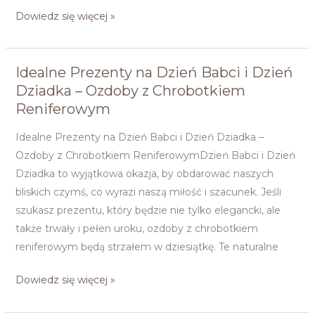
Dowiedz się więcej »
Idealne Prezenty na Dzień Babci i Dzień
Idealne
Dziadka – Ozdoby z Chrobotkiem
Prezenty
Reniferowym
na
Dzień
Idealne Prezenty na Dzień Babci i Dzień Dziadka –
Babci
Ozdoby z Chrobotkiem ReniferowymDzień Babci i Dzień
i
Dziadka to wyjątkowa okazja, by obdarować naszych
Dzień
bliskich czymś, co wyrazi naszą miłość i szacunek. Jeśli
Dziadka
szukasz prezentu, który będzie nie tylko elegancki, ale
–
także trwały i pełen uroku, ozdoby z chrobotkiem
Ozdoby
reniferowym będą strzałem w dziesiątkę. Te naturalne
z
Chrobotkiem
Dowiedz się więcej »
Reniferowym