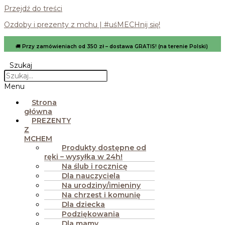
Przejdź do treści
Ozdoby i prezenty z mchu | #uśMECHnij się!
🚚
Przy zamówieniach od 350 zł – dostawa GRATIS! (na terenie Polski)
Szukaj
Menu
Strona
główna
PREZENTY
Z
MCHEM
Produkty dostępne od
ręki – wysyłka w 24h!
Na ślub i rocznicę
Dla nauczyciela
Na urodziny/imieniny
Na chrzest i komunię
Dla dziecka
Podziękowania
Dla mamy