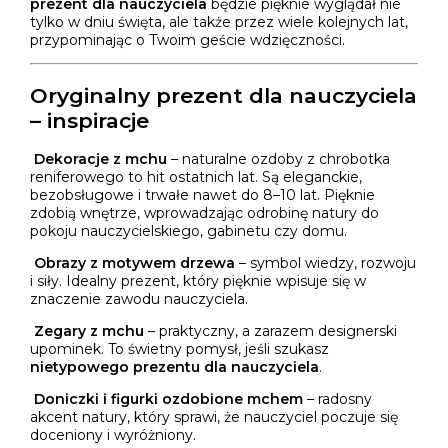
prezent dla nauczyciela
będzie pięknie wyglądał nie
tylko w dniu święta, ale także przez wiele kolejnych lat,
przypominając o Twoim geście wdzięczności.
Oryginalny prezent dla nauczyciela
– inspiracje
Dekoracje z mchu
– naturalne ozdoby z chrobotka
reniferowego to hit ostatnich lat. Są eleganckie,
bezobsługowe i trwałe nawet do 8–10 lat. Pięknie
zdobią wnętrze, wprowadzając odrobinę natury do
pokoju nauczycielskiego, gabinetu czy domu.
Obrazy z motywem drzewa
– symbol wiedzy, rozwoju
i siły. Idealny prezent, który pięknie wpisuje się w
znaczenie zawodu nauczyciela.
Zegary z mchu
– praktyczny, a zarazem designerski
upominek. To świetny pomysł, jeśli szukasz
nietypowego prezentu dla nauczyciela
.
Doniczki i figurki ozdobione mchem
– radosny
akcent natury, który sprawi, że nauczyciel poczuje się
doceniony i wyróżniony.