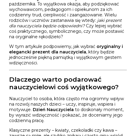
października. To wyjątkowa okazja, aby podziękować
wychowawcom, pedagogom i opiekunom za ich
codzienny trud, cierpliwość i zaangażowanie. Wielu
rodziców i uczniów zastanawia się wtedy:
jaki prezent
dla nauczyciela będzie odpowiedni?
Czy lepiej wybrać
coś praktycznego, symbolicznego, czy może postawić
na oryginalne rękodzieło?
W tym artykule podpowiemy, jak wybrać
oryginalny i
elegancki prezent dla nauczyciela
, który będzie
jednocześnie piękną pamiątką i wyjątkowym gestem
wdzięczności.
Dlaczego warto podarować
nauczycielowi coś wyjątkowego?
Nauczyciel to osoba, która często ma ogromny wpływ
na rozwój naszych dzieci – uczy, inspiruje, wspiera i
motywuje.
Dzień Nauczyciela
to doskonały moment,
by wyrazić wdzięczność i pokazać, że doceniamy jego
codzienną pracę.
Klasyczne prezenty – kwiaty, czekoladki czy kawa –
zawsze są miłe, ale szybko znikają i często giną wśród