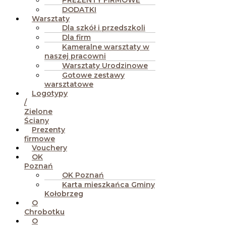
PREZENTY FIRMOWE
DODATKI
Warsztaty
Dla szkół i przedszkoli
Dla firm
Kameralne warsztaty w
naszej pracowni
Warsztaty Urodzinowe
Gotowe zestawy
warsztatowe
Logotypy
/
Zielone
Ściany
Prezenty
firmowe
Vouchery
OK
Poznań
OK Poznań
Karta mieszkańca Gminy
Kołobrzeg
O
Chrobotku
O