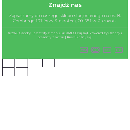
Znajdź nas
Zapraszamy do naszego sklepu stacjonarnego na os. B.
Chrobrego 101 (przy Stokrotce), 60-681 w Poznaniu.
© 2026 Ozdoby i prezenty z mchu | #uśMECHnij się!. Powered by Ozdoby i
prezenty z mchu | #uśMECHnij się!