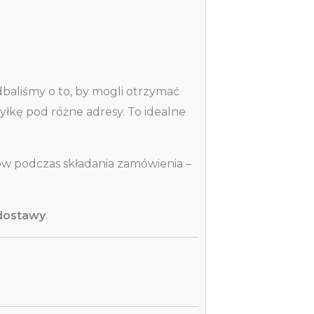
baliśmy o to, by mogli otrzymać
łkę pod różne adresy. To idealne
ków podczas składania zamówienia –
 dostawy
.