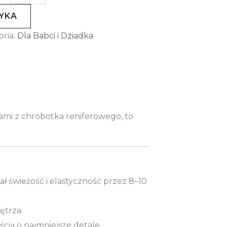
YKA
oria:
Dla Babci i Dziadka
sami z chrobotka reniferowego, to
ł świeżość i elastyczność przez 8–10
ętrza.
cią o najmniejsze detale.