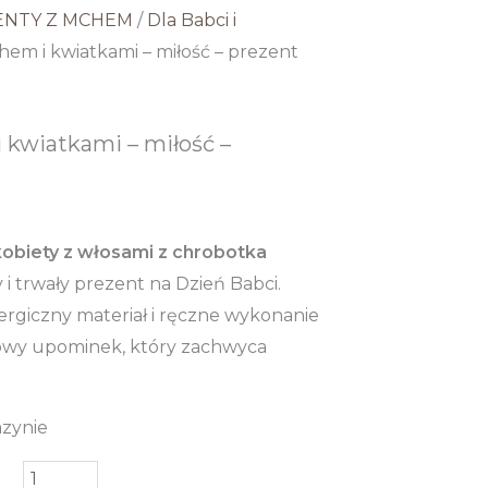
ENTY Z MCHEM
/
Dla Babci i
hem i kwiatkami – miłość – prezent
 kwiatkami – miłość –
kobiety z włosami z chrobotka
 i trwały prezent na Dzień Babci.
ergiczny materiał i ręczne wykonanie
tkowy upominek, który zachwyca
azynie