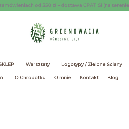
zamówieniach od 350 zł – dostawa GRATIS! (na terenie
SKLEP
Warsztaty
Logotypy / Zielone Ściany
ań
O Chrobotku
O mnie
Kontakt
Blog