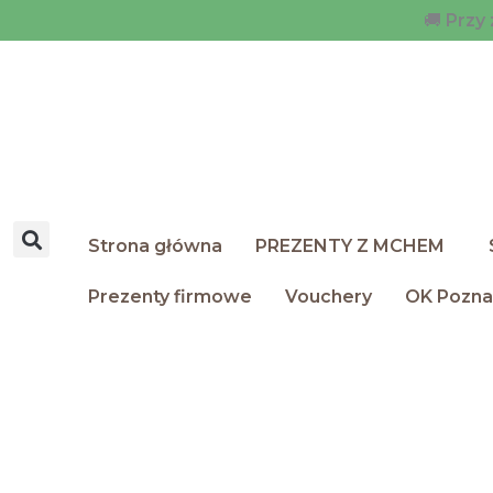
Przejdź
🚚
Przy 
do
treści
Strona główna
PREZENTY Z MCHEM
Prezenty firmowe
Vouchery
OK Pozn