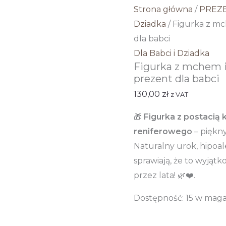
Strona główna
/
PREZ
Dziadka
/ Figurka z mc
dla babci
Dla Babci i Dziadka
Figurka z mchem i
prezent dla babci
130,00
zł
z VAT
🎁
Figurka z postacią 
reniferowego
– piękny
Naturalny urok, hipoal
sprawiają, że to wyją
przez lata! 🌿❤️.
Dostępność:
15 w mag