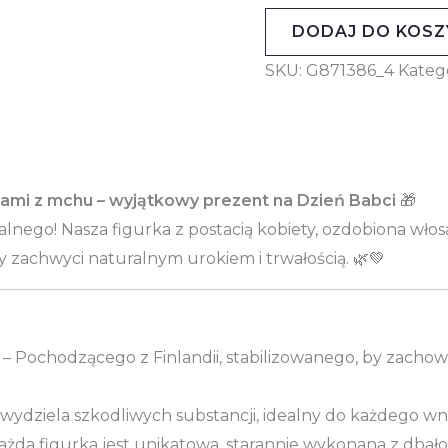
DODAJ DO KOSZ
SKU:
G871386_4
Kateg
osami z mchu – wyjątkowy prezent na Dzień Babci
🎁
lnego! Nasza figurka z postacią kobiety, ozdobiona wło
y zachwyci naturalnym urokiem i trwałością. 🌿💚
– Pochodzącego z Finlandii, stabilizowanego, by zachowa
 wydziela szkodliwych substancji, idealny do każdego wn
ażda figurka jest unikatowa, starannie wykonana z dbałoś