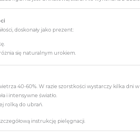
ci
iłości, doskonały jako prezent:
ę.
óżnia się naturalnym urokiem.
etrza 40-60%. W razie szorstkości wystarczy kilka dni w 
ła i intensywne światło.
ej rolką do ubrań.
czegółową instrukcję pielęgnacji.