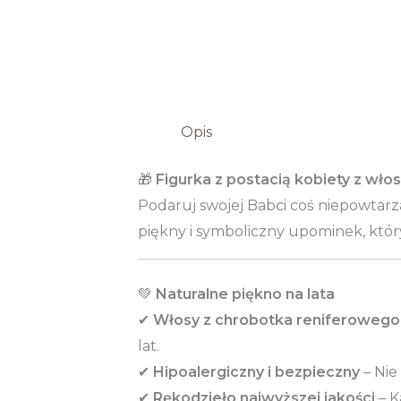
Opis
🎁
Figurka z postacią kobiety z wł
Podaruj swojej Babci coś niepowtarza
piękny i symboliczny upominek, któr
💚
Naturalne piękno na lata
✔
Włosy z chrobotka reniferowego
lat.
✔
Hipoalergiczny i bezpieczny
– Nie
✔
Rękodzieło najwyższej jakości
– K