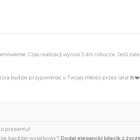
ówienie. Czas realizacji wynosi 3 dni robocze. Jeśli zal
óra będzie przypominać o Twojej miłości przez lata! 🌺❤️
do prezentu!
zcze bardziej wyjątkowy?
Dodaj elegancki bilecik z życz