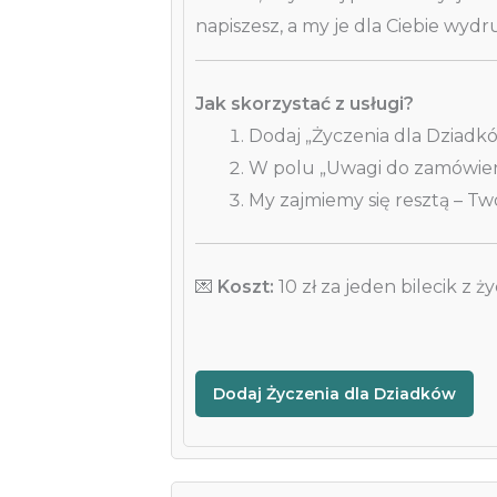
napiszesz, a my je dla Ciebie wyd
Jak skorzystać z usługi?
Dodaj „Życzenia dla Dziadk
W polu „Uwagi do zamówienia
My zajmiemy się resztą – Tw
💌
Koszt:
10 zł za jeden bilecik z ż
Dodaj Życzenia dla Dziadków