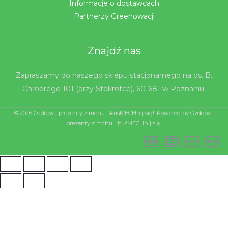
Informacje o dostawcach
Partnerzy Greenowacji
Znajdź nas
Zapraszamy do naszego sklepu stacjonarnego na os. B.
Chrobrego 101 (przy Stokrotce), 60-681 w Poznaniu.
© 2026 Ozdoby i prezenty z mchu | #uśMECHnij się!. Powered by Ozdoby i
prezenty z mchu | #uśMECHnij się!