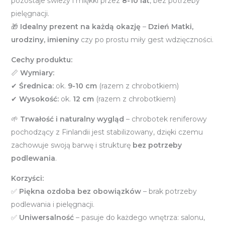
pozostaje świeży i miękki przez
8-10 lat
, bez potrzeby
pielęgnacji.
🎁
Idealny prezent na każdą okazję
–
Dzień Matki,
urodziny, imieniny
czy po prostu miły gest wdzięczności.
Cechy produktu:
📏
Wymiary:
✔
Średnica:
ok.
9-10 cm
(razem z chrobotkiem)
✔
Wysokość:
ok.
12 cm
(razem z chrobotkiem)
🌱
Trwałość i naturalny wygląd
– chrobotek reniferowy
pochodzący z Finlandii jest stabilizowany, dzięki czemu
zachowuje swoją barwę i strukturę
bez potrzeby
podlewania
.
Korzyści:
✅
Piękna ozdoba bez obowiązków
– brak potrzeby
podlewania i pielęgnacji.
✅
Uniwersalność
– pasuje do każdego wnętrza: salonu,