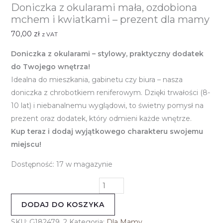
Doniczka z okularami mała, ozdobiona
mchem i kwiatkami – prezent dla mamy
70,00
zł
z VAT
Doniczka z okularami – stylowy, praktyczny dodatek
do Twojego wnętrza!
Idealna do mieszkania, gabinetu czy biura – nasza
doniczka z chrobotkiem reniferowym. Dzięki trwałości (8-
10 lat) i niebanalnemu wyglądowi, to świetny pomysł na
prezent oraz dodatek, który odmieni każde wnętrze.
Kup teraz i dodaj wyjątkowego charakteru swojemu
miejscu!
Dostępność:
17 w magazynie
DODAJ DO KOSZYKA
SKU:
G182479_2
Kategoria:
Dla Mamy