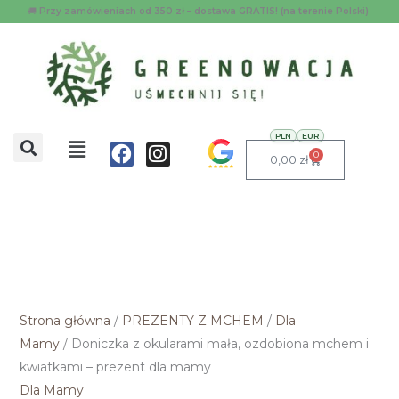
Przejdź
ilość
🚚
Przy zamówieniach od 350 zł – dostawa GRATIS! (na terenie Polski)
do
Doniczka
treści
z
okularami
mała,
ozdobiona
Menu
PLN
EUR
Facebook
Instagram
mchem
0
Wózek
0,00
zł
i
kwiatkami
-
prezent
dla
mamy
Strona główna
/
PREZENTY Z MCHEM
/
Dla
Mamy
/ Doniczka z okularami mała, ozdobiona mchem i
kwiatkami – prezent dla mamy
Dla Mamy