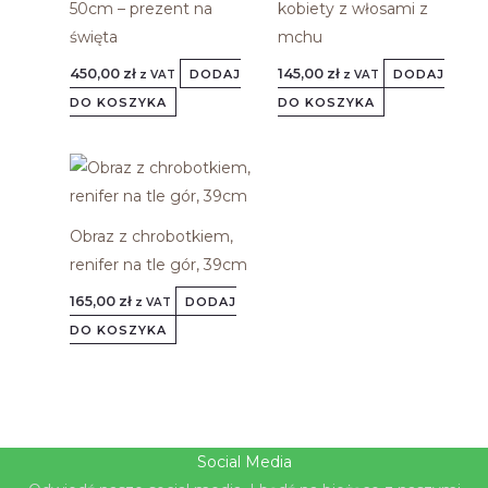
50cm – prezent na
kobiety z włosami z
święta
mchu
450,00
zł
145,00
zł
DODAJ
DODAJ
z VAT
z VAT
DO KOSZYKA
DO KOSZYKA
Obraz z chrobotkiem,
renifer na tle gór, 39cm
165,00
zł
DODAJ
z VAT
DO KOSZYKA
Social Media