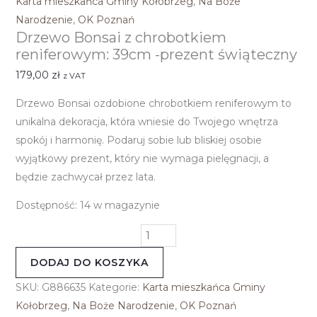
Karta mieszkańca Gminy Kołobrzeg
,
Na Boże
Narodzenie
,
OK Poznań
Drzewo Bonsai z chrobotkiem
reniferowym: 39cm -prezent świąteczny
179,00
zł
z VAT
Drzewo Bonsai ozdobione chrobotkiem reniferowym to
unikalna dekoracja, która wniesie do Twojego wnętrza
spokój i harmonię. Podaruj sobie lub bliskiej osobie
wyjątkowy prezent, który nie wymaga pielęgnacji, a
będzie zachwycał przez lata.
Dostępność:
14 w magazynie
DODAJ DO KOSZYKA
SKU:
G886635
Kategorie:
Karta mieszkańca Gminy
Kołobrzeg
,
Na Boże Narodzenie
,
OK Poznań