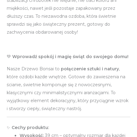
stabilizacji chrobotek nie więdnie, nie traci koloru ani
miękkości, nawet jeśli pozostaje zapakowany przez
dłuższy czas. To niezawodna ozdoba, która świetnie
sprawdzi się jako świąteczny prezent, gotowy do
zachwycenia obdarowanej osoby!
💚
Wprowadź spokój i magię świąt do swojego domu!
Nasze Drzewo Bonsai to
połączenie sztuki i natury
,
które ozdobi każde wnętrze. Gotowe do zawieszenia na
ścianie, świetnie komponuje się z nowoczesnymi,
klasycznymi czy minimalistycznymi aranżacjami. To
wyjątkowy element dekoracyjny, który przyciągnie wzrok
i stworzy ciepły, świąteczny nastrój.
✨
Cechy produktu:
Wysokość:
39 cm – optymalny rozmiar dla każdej