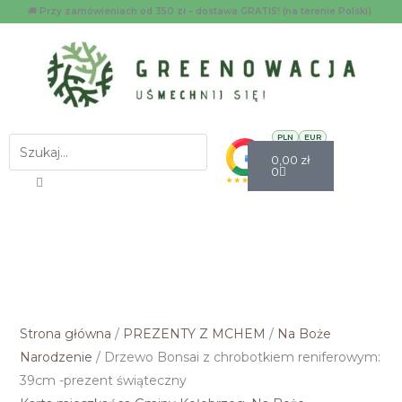
Przejdź
ilość
🚚
Przy zamówieniach od 350 zł – dostawa GRATIS! (na terenie Polski)
do
Drzewo
treści
Bonsai
z
chrobotkiem
reniferowym:
Facebook
Instagra
Menu
PLN
EUR
Szukaj
Wózek
39cm
0,00
zł
0
-
prezent
świąteczny
Strona główna
/
PREZENTY Z MCHEM
/
Na Boże
Narodzenie
/ Drzewo Bonsai z chrobotkiem reniferowym:
39cm -prezent świąteczny