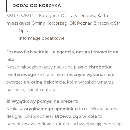
DODAJ DO KOSZYKA
SKU:
G626314_1
Kategorie:
Dla Taty
,
Drzewa
,
Karta
mieszkańca Gminy Kołobrzeg
,
OK Poznań
Znacznik:
SM
Opis
Informacje dodatkowe
Drzewo Dąb w Kole – elegancja, natura i trwałość na
lata
Nasze rękodzieło łączy naturalne piękno
chrobotka
reniferowego
ze starannym,
ręcznym wykonaniem
,
tworząc
unikalną dekorację
, która wnosi do wnętrza
harmonię i ciepło natury.
🎁
Wyjątkowy pomysł na prezent!
Szukasz
oryginalnego upominku
dla miłośnika natury,
designu lub rękodzieła?
Drzewo Dąb w Kole
to
ponadczasowa dekoracja, która zachwyci swoją estetyką i