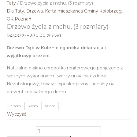
Taty
/ Drzewo życia z mchu, (3 rozmiary)
Dla Taty
,
Drzewa
,
Karta mieszkańca Gminy Kołobrzeg
,
OK Poznań
Drzewo życia z mchu, (3 rozmiary)
150,00
zł
–
370,00
zł
z VAT
Drzewo Dąb w Kole – elegancka dekoracja i
wyjątkowy prezent
Naturalne piękno chrobotka reniferowego połączone z
ręcznym wykonaniem tworzy unikalną ozdobę.
Bezobsługowy, trwały i hipoalergiczny – idealny na
prezent i do każdego domu.
30cm
39cm
60cm
Wyczyść