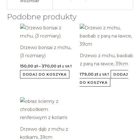
Rozmiar
Podobne produkty
Zakres
Ten
cen:
produkt
od
150,00 zł
ma
do
Drzewo bonsai z mchu,
370,00 zł
wiele
(3 rozmiary)
Drzewo z mchu, baobab
wariantów.
z parą na ławce, 39cm
150,00
zł
–
370,00
zł
z VAT
Opcje
179,00
zł
DODAJ DO KOSZYKA
DODAJ
z VAT
można
DO KOSZYKA
wybrać
na
stronie
produktu
Drzewo dąb z mchu z
kotkami, 39cm