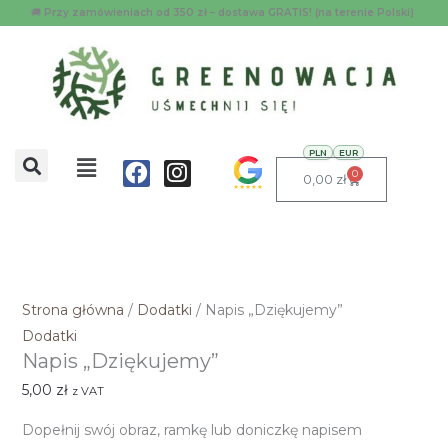
Przejdź
ilość
🚚
Przy zamówieniach od 350 zł – dostawa GRATIS! (na terenie Polski)
do
Napis
treści
"Dziękujemy"
Menu
PLN
EUR
Facebook
Instagram
0
Wózek
0,00
zł
Strona główna
/
Dodatki
/ Napis „Dziękujemy”
Dodatki
Napis „Dziękujemy”
5,00
zł
z VAT
Dopełnij swój obraz, ramkę lub doniczkę napisem