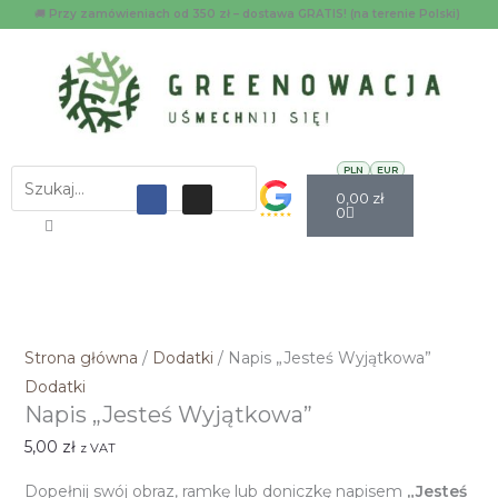
Przejdź
ilość
🚚
Przy zamówieniach od 350 zł – dostawa GRATIS! (na terenie Polski)
do
Napis
treści
"Jesteś
Wyjątkowa"
Menu
PLN
EUR
Szukaj
Wózek
Facebook
Instagram
0,00
zł
0
Strona główna
/
Dodatki
/ Napis „Jesteś Wyjątkowa”
Dodatki
Napis „Jesteś Wyjątkowa”
5,00
zł
z VAT
Dopełnij swój obraz, ramkę lub doniczkę napisem
„Jesteś