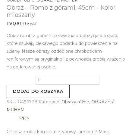
Obrazy różne
,
OBRAZY Z MCHEM
Obraz – Romb z górami, 45cm – kolor
mieszany
140,00
zł
z VAT
Obraz romb z górami to świetna propozycja dla osób,
które szukają ciekawego dodatku do powieszenie na
ścianę. Nasze obrazy ozdobione chrobotkiem
reniferowym są oryginalne i z pewnością zrobią wrażenie
na obdarowanej osobie.
DODAJ DO KOSZYKA
SKU:
G496778
Kategorie:
Obrazy różne
,
OBRAZY Z
MCHEM
Opis
Chcesz zrobić komuś nietypowy prezent? Masz