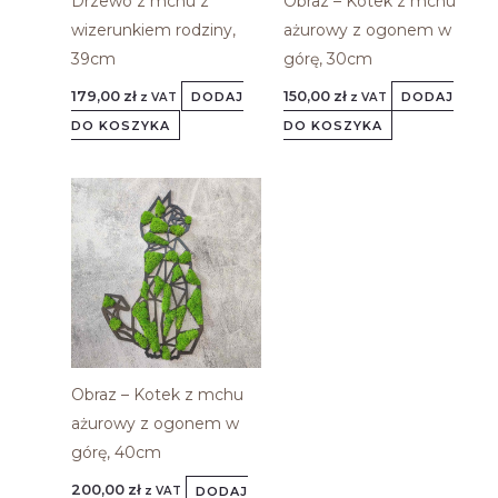
Drzewo z mchu z
Obraz – Kotek z mchu
wizerunkiem rodziny,
ażurowy z ogonem w
39cm
górę, 30cm
179,00
zł
150,00
zł
DODAJ
DODAJ
z VAT
z VAT
DO KOSZYKA
DO KOSZYKA
Obraz – Kotek z mchu
ażurowy z ogonem w
górę, 40cm
200,00
zł
DODAJ
z VAT