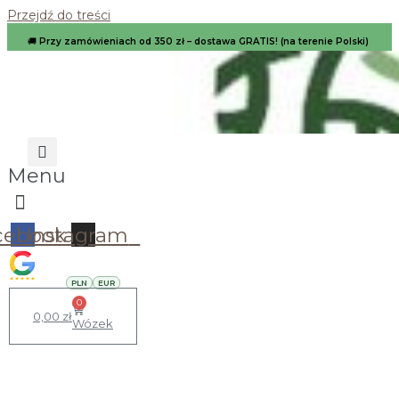
Przejdź do treści
🚚
Przy zamówieniach od 350 zł – dostawa GRATIS! (na terenie Polski)
Menu
cebook
Instagram
PLN
EUR
0
0,00
zł
Wózek