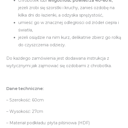
chrobotek lubi
wilgotność powietrza 40-60%,
jeżeli zrobi się szorstki i kruchy, zanieś ozdobę na
kilka dni do łazienki, a odzyska sprężystość,
umieść go w znacznej odległości od źródeł ciepła i
światła,
jeżeli osiądzie na nim kurz, delikatnie zbierz go rolką
do czyszczenia odzieży.
Do każdego zamówienia jest dodawana instrukcja z
wytycznymi jak zajmować się ozdobami z chrobotka.
Dane techniczne:
– Szerokość: 60cm
– Wysokość: 27cm
– Materiał podkładu: płyta pilśniowa (HDF)