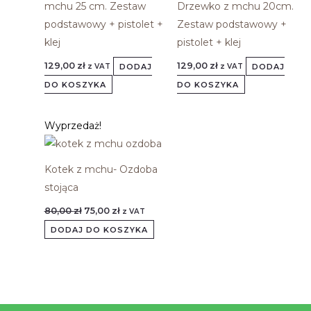
mchu 25 cm. Zestaw
Drzewko z mchu 20cm.
podstawowy + pistolet +
Zestaw podstawowy +
klej
pistolet + klej
129,00
zł
129,00
zł
DODAJ
DODAJ
z VAT
z VAT
DO KOSZYKA
DO KOSZYKA
Pierwotna
Aktualna
Wyprzedaż!
cena
cena
wynosiła:
wynosi:
80,00 zł.
75,00 zł.
Kotek z mchu- Ozdoba
stojąca
80,00
zł
75,00
zł
z VAT
DODAJ DO KOSZYKA