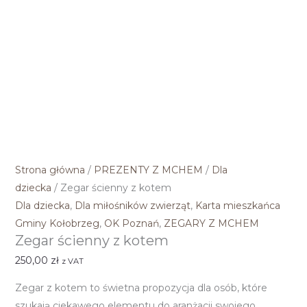
Strona główna
/
PREZENTY Z MCHEM
/
Dla
dziecka
/ Zegar ścienny z kotem
Dla dziecka
,
Dla miłośników zwierząt
,
Karta mieszkańca
Gminy Kołobrzeg
,
OK Poznań
,
ZEGARY Z MCHEM
Zegar ścienny z kotem
250,00
zł
z VAT
Zegar z kotem to świetna propozycja dla osób, które
szukają ciekawego elementu do aranżacji swojego