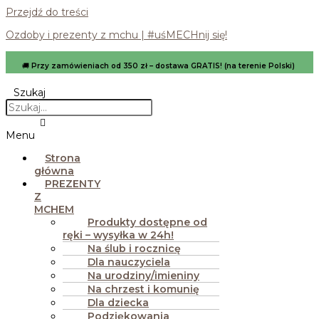
Przejdź do treści
Ozdoby i prezenty z mchu | #uśMECHnij się!
🚚
Przy zamówieniach od 350 zł – dostawa GRATIS! (na terenie Polski)
Szukaj
Menu
Strona
główna
PREZENTY
Z
MCHEM
Produkty dostępne od
ręki – wysyłka w 24h!
Na ślub i rocznicę
Dla nauczyciela
Na urodziny/imieniny
Na chrzest i komunię
Dla dziecka
Podziękowania