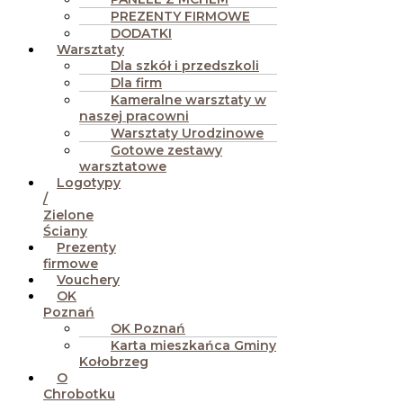
PREZENTY FIRMOWE
DODATKI
Warsztaty
Dla szkół i przedszkoli
Dla firm
Kameralne warsztaty w
naszej pracowni
Warsztaty Urodzinowe
Gotowe zestawy
warsztatowe
Logotypy
/
Zielone
Ściany
Prezenty
firmowe
Vouchery
OK
Poznań
OK Poznań
Karta mieszkańca Gminy
Kołobrzeg
O
Chrobotku