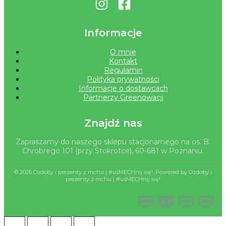
Informacje
O mnie
Kontakt
Regulamin
Polityka prywatności
Informacje o dostawcach
Partnerzy Greenowacji
Znajdź nas
Zapraszamy do naszego sklepu stacjonarnego na os. B.
Chrobrego 101 (przy Stokrotce), 60-681 w Poznaniu.
© 2026 Ozdoby i prezenty z mchu | #uśMECHnij się!. Powered by Ozdoby i
prezenty z mchu | #uśMECHnij się!