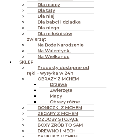
Dla mamy
Dla taty
Dla niej
Dla babci i dziadka
Dla niego
Dla miłośników
zwierząt
Na Boże Narodzenie
Na Walentynki
Na Wielkanoc
SKLEP
Produkty dostępne od
ręki – wysyłka w 24h!
OBRAZY Z MCHEM
Drzewa
Zwierzęta
Mapy
Obrazy różne
DONICZKI Z MCHEM
ZEGARY Z MCHEM
OZDOBY STOJĄCE
BOXY ZRÓB TO SAM
DREWNO I MECH
PANELE Z MCHEM