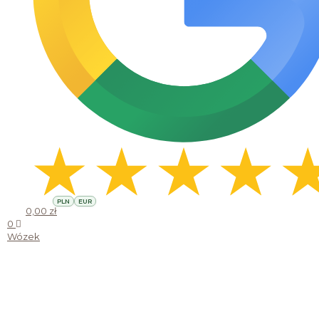
PLN
EUR
0,00
zł
0
Wózek