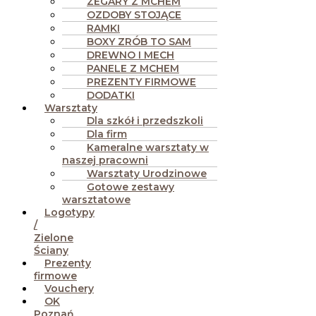
ZEGARY Z MCHEM
OZDOBY STOJĄCE
RAMKI
BOXY ZRÓB TO SAM
DREWNO I MECH
PANELE Z MCHEM
PREZENTY FIRMOWE
DODATKI
Warsztaty
Dla szkół i przedszkoli
Dla firm
Kameralne warsztaty w
naszej pracowni
Warsztaty Urodzinowe
Gotowe zestawy
warsztatowe
Logotypy
/
Zielone
Ściany
Prezenty
firmowe
Vouchery
OK
Poznań