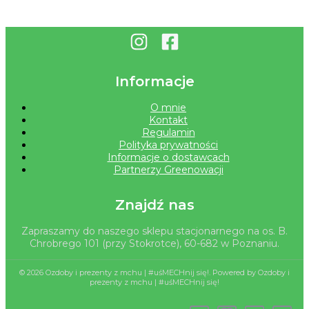
Informacje
O mnie
Kontakt
Regulamin
Polityka prywatności
Informacje o dostawcach
Partnerzy Greenowacji
Znajdź nas
Zapraszamy do naszego sklepu stacjonarnego na os. B.
Chrobrego 101 (przy Stokrotce), 60-682 w Poznaniu.
© 2026 Ozdoby i prezenty z mchu | #uśMECHnij się!. Powered by Ozdoby i
prezenty z mchu | #uśMECHnij się!