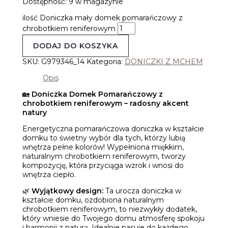
Dostępność:
9 w magazynie
ilość Doniczka mały domek pomarańczowy z
chrobotkiem reniferowym
DODAJ DO KOSZYKA
SKU:
G979346_14
Kategoria:
DONICZKI Z MCHEM
Opis
🏡
Doniczka Domek Pomarańczowy z
chrobotkiem reniferowym – radosny akcent
natury
Energetyczna pomarańczowa doniczka w kształcie
domku to świetny wybór dla tych, którzy lubią
wnętrza pełne kolorów! Wypełniona miękkim,
naturalnym chrobotkiem reniferowym, tworzy
kompozycję, która przyciąga wzrok i wnosi do
wnętrza ciepło.
🌿
Wyjątkowy design:
Ta urocza doniczka w
kształcie domku, ozdobiona naturalnym
chrobotkiem reniferowym, to niezwykły dodatek,
który wniesie do Twojego domu atmosferę spokoju
i harmonii z naturą. Idealnie pasuje do każdego