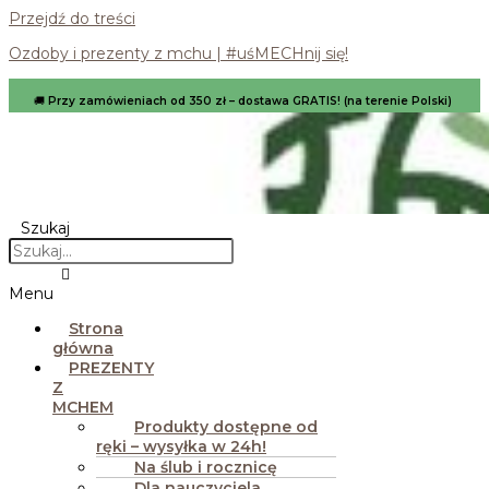
Przejdź do treści
Ozdoby i prezenty z mchu | #uśMECHnij się!
🚚
Przy zamówieniach od 350 zł – dostawa GRATIS! (na terenie Polski)
Szukaj
Menu
Strona
główna
PREZENTY
Z
MCHEM
Produkty dostępne od
ręki – wysyłka w 24h!
Na ślub i rocznicę
Dla nauczyciela