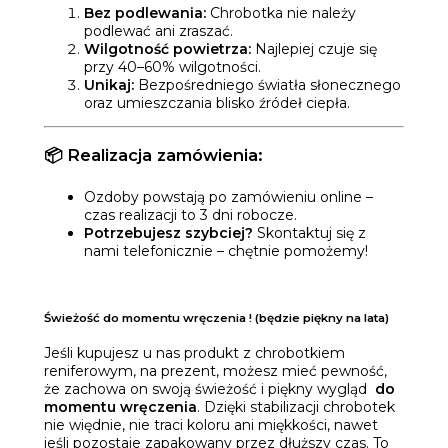
Bez podlewania:
Chrobotka nie należy
podlewać ani zraszać.
Wilgotność powietrza:
Najlepiej czuje się
przy 40–60% wilgotności.
Unikaj:
Bezpośredniego światła słonecznego
oraz umieszczania blisko źródeł ciepła.
📦
Realizacja zamówienia:
Ozdoby powstają po zamówieniu online –
czas realizacji to 3 dni robocze.
Potrzebujesz szybciej?
Skontaktuj się z
nami telefonicznie – chętnie pomożemy!
Świeżość do momentu wręczenia ! (będzie piękny na lata)
Jeśli kupujesz u nas produkt z chrobotkiem
reniferowym, na prezent, możesz mieć pewność,
że zachowa on swoją świeżość i piękny wygląd
do
momentu wręczenia
. Dzięki stabilizacji chrobotek
nie więdnie, nie traci koloru ani miękkości, nawet
jeśli pozostaje zapakowany przez dłuższy czas. To