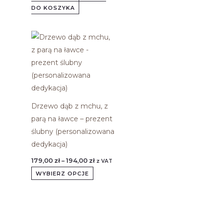
DO KOSZYKA
Zakres
Ten
cen:
produkt
od
179,00 zł
ma
do
194,00 zł
wiele
wariantów.
Opcje
Drzewo dąb z mchu, z
można
parą na ławce – prezent
wybrać
ślubny (personalizowana
na
dedykacja)
stronie
179,00
zł
–
194,00
zł
z VAT
produktu
WYBIERZ OPCJE