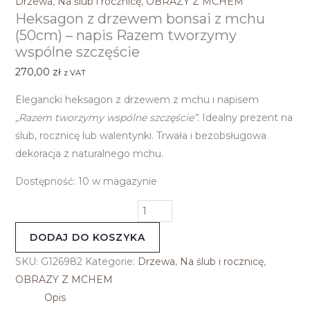
Drzewa
,
Na ślub i rocznicę
,
OBRAZY Z MCHEM
Heksagon z drzewem bonsai z mchu
(50cm) – napis Razem tworzymy
wspólne szczęście
270,00
zł
z VAT
Elegancki heksagon z drzewem z mchu i napisem
„Razem tworzymy wspólne szczęście”
. Idealny prezent na
ślub, rocznicę lub walentynki. Trwała i bezobsługowa
dekoracja z naturalnego mchu.
Dostępność:
10 w magazynie
DODAJ DO KOSZYKA
SKU:
G126982
Kategorie:
Drzewa
,
Na ślub i rocznicę
,
OBRAZY Z MCHEM
Opis