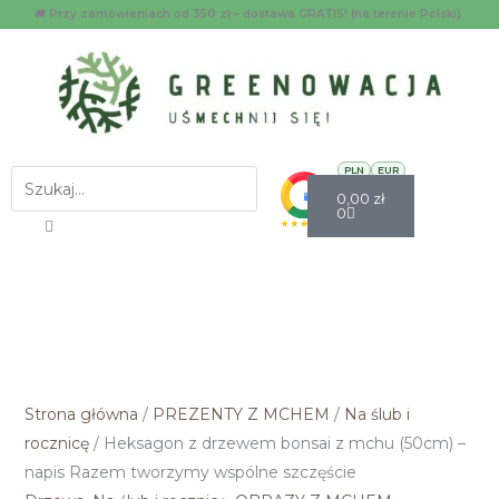
Przejdź
ilość
🚚
Przy zamówieniach od 350 zł – dostawa GRATIS! (na terenie Polski)
do
Heksagon
treści
z
drzewem
bonsai
z
Facebook
Instagra
Menu
PLN
EUR
Szukaj
Wózek
mchu
0,00
zł
0
(50cm)
–
napis
Razem
tworzymy
wspólne
szczęście
Strona główna
/
PREZENTY Z MCHEM
/
Na ślub i
rocznicę
/ Heksagon z drzewem bonsai z mchu (50cm) –
napis Razem tworzymy wspólne szczęście