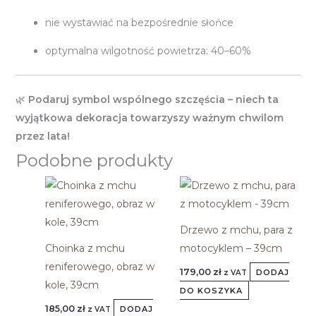
nie wystawiać na bezpośrednie słońce
optymalna wilgotność powietrza: 40–60%
🌿
Podaruj symbol wspólnego szczęścia – niech ta
wyjątkowa dekoracja towarzyszy ważnym chwilom
przez lata!
Podobne produkty
Drzewo z mchu, para z
Choinka z mchu
motocyklem – 39cm
reniferowego, obraz w
179,00
zł
DODAJ
z VAT
kole, 39cm
DO KOSZYKA
185,00
zł
DODAJ
z VAT