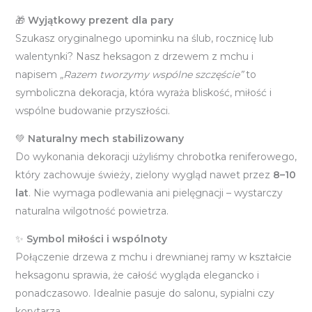
🎁
Wyjątkowy prezent dla pary
Szukasz oryginalnego upominku na ślub, rocznicę lub
walentynki? Nasz heksagon z drzewem z mchu i
napisem
„Razem tworzymy wspólne szczęście”
to
symboliczna dekoracja, która wyraża bliskość, miłość i
wspólne budowanie przyszłości.
💚
Naturalny mech stabilizowany
Do wykonania dekoracji użyliśmy chrobotka reniferowego,
który zachowuje świeży, zielony wygląd nawet przez
8–10
lat
. Nie wymaga podlewania ani pielęgnacji – wystarczy
naturalna wilgotność powietrza.
✨
Symbol miłości i wspólnoty
Połączenie drzewa z mchu i drewnianej ramy w kształcie
heksagonu sprawia, że całość wygląda elegancko i
ponadczasowo. Idealnie pasuje do salonu, sypialni czy
korytarza.